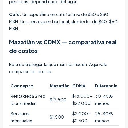
personas, dependiendo del lugar.
Café:
Un capuchino en cafetería va de $50 a $80
MXN. Una cerveza en bar local, alrededor de $40–$60
MXN.
Mazatlán vs CDMX — comparativa real
de costos
Esta es la pregunta que más nos hacen. Aquí va la
comparación directa:
Concepto
Mazatlán
CDMX
Diferencia
Renta depa 2 rec
$18,000–
30-45%
$12,500
(zona media)
$22,000
menos
Servicios
$2,000–
25-40%
$1,500
mensuales
$2,500
menos