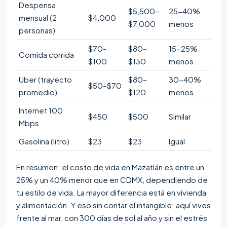
Despensa
$5,500–
25-40%
mensual (2
$4,000
$7,000
menos
personas)
$70–
$80–
15-25%
Comida corrida
$100
$130
menos
Uber (trayecto
$80–
30-40%
$50–$70
promedio)
$120
menos
Internet 100
$450
$500
Similar
Mbps
Gasolina (litro)
$23
$23
Igual
En resumen: el costo de vida en Mazatlán es entre un
25% y un 40% menor que en CDMX, dependiendo de
tu estilo de vida. La mayor diferencia está en vivienda
y alimentación. Y eso sin contar el intangible: aquí vives
frente al mar, con 300 días de sol al año y sin el estrés