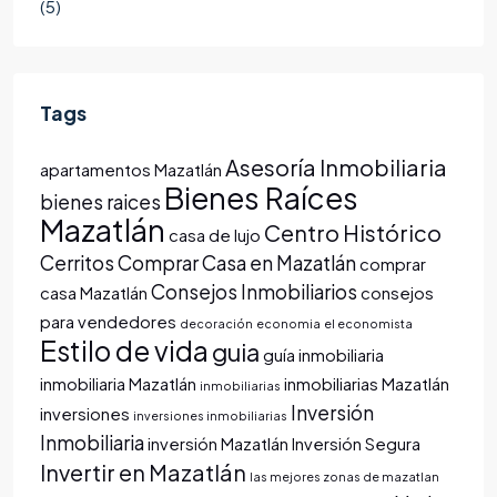
(5)
Tags
Asesoría Inmobiliaria
apartamentos Mazatlán
Bienes Raíces
bienes raices
Mazatlán
Centro Histórico
casa de lujo
Cerritos
Comprar Casa en Mazatlán
comprar
Consejos Inmobiliarios
casa Mazatlán
consejos
para vendedores
decoración
economia
el economista
Estilo de vida
guia
guía inmobiliaria
inmobiliaria Mazatlán
inmobiliarias Mazatlán
inmobiliarias
Inversión
inversiones
inversiones inmobiliarias
Inmobiliaria
inversión Mazatlán
Inversión Segura
Invertir en Mazatlán
las mejores zonas de mazatlan