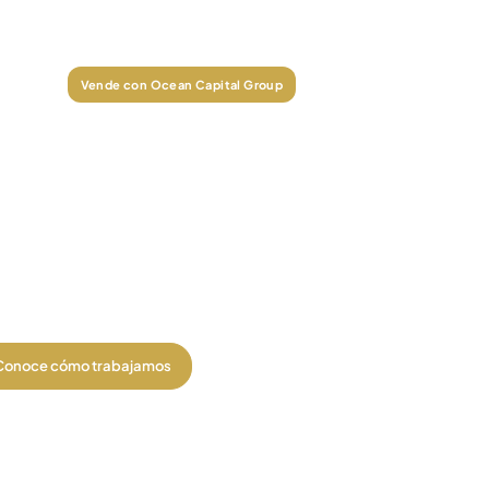
Vende con Ocean Capital Group
iero Vender
Quiero Ren
costos iniciales. Análisis legal, fiscal y
rcial + fotografía profesional y
Encontramos al inqu
icación multiportal.
referencias y gesti
Conoce cómo trabajamos
Ver en renta