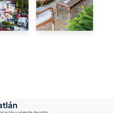
16 Propiedades
 la Zona
Centro
 Mazatlán
atlán
icación y agenda de visita.