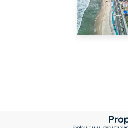
Marina Mazatlán? Elige la zona
que estés buscando y
descubre las opciones que
tenemos para ti
8 Propiedades
Malecón
Prop
Explora casas, departament