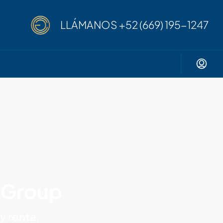
LLÁMANOS
+52 (669) 195-1247
l Group
y renta.