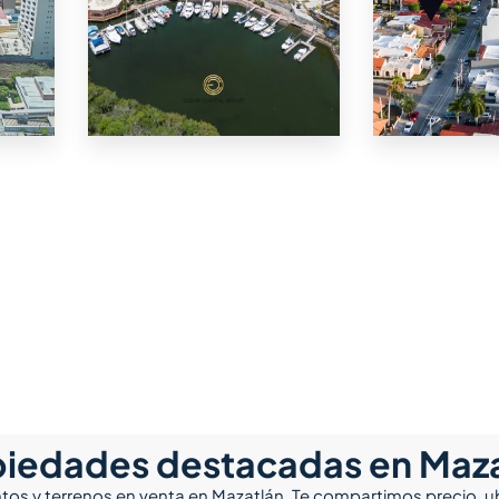
16 Propiedades
10 Propiedades
Marina Mazatlán
Compra en
Dorada de
iedades destacadas en Maz
os y terrenos en venta en Mazatlán. Te compartimos precio, ub