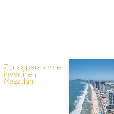
Zonas para vivir e
invertir en
Mazatlán
¿Estás buscando un
departamento con vista al mar
en el Malecón de Mazatlán? ¿O
tal vez una casa en venta en la