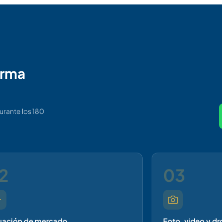
orma
durante los 180
2
03
uación de mercado
Foto, video y dr