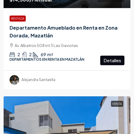
RENTADA
Departamento Amueblado en Renta en Zona
Dorada, Mazatlán
Av. Albatros 508 int 3 Las Gaviotas
2
2
69
m²
DEPARTAMENTOS EN RENTA EN MAZATLÁN
Detalles
Alejandra Santaella
VENTA