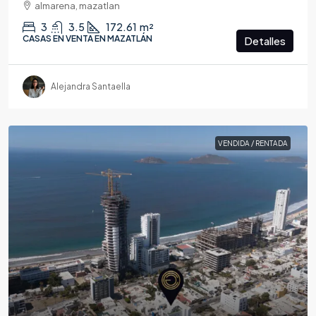
almarena, mazatlan
3
3.5
172.61
m²
CASAS EN VENTA EN MAZATLÁN
Detalles
Alejandra Santaella
VENDIDA / RENTADA