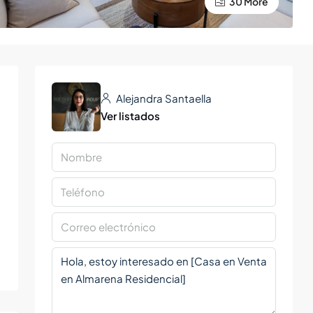
30 More
Alejandra Santaella
Ver listados