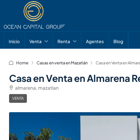
Inicio
Venta
Renta
Agentes
Blog
Home
Casas en venta en Mazatlán
Casa en Venta en Almar
Casa en Venta en Almarena R
almarena, mazatlan
VENTA