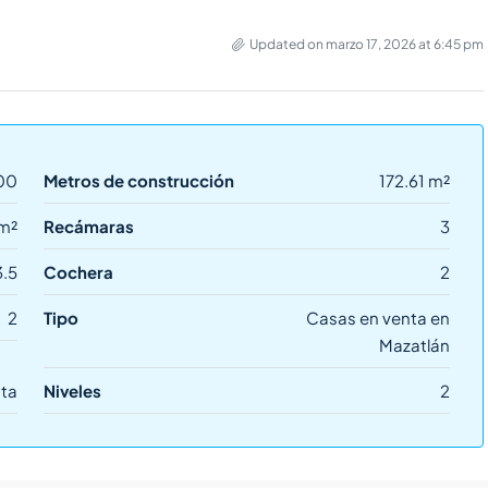
Updated on marzo 17, 2026 at 6:45 pm
00
Metros de construcción
172.61 m²
m²
Recámaras
3
3.5
Cochera
2
2
Tipo
Casas en venta en
Mazatlán
ta
Niveles
2