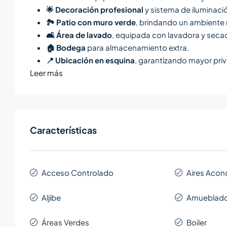
🌟
Decoración profesional
y sistema de iluminaci
🏞️
Patio con muro verde
, brindando un ambiente n
🛋️
Área de lavado
, equipada con lavadora y seca
🏠
Bodega
para almacenamiento extra.
📍
Ubicación en esquina
, garantizando mayor pri
Leer más
Características
Acceso Controlado
Aires Acon
Aljibe
Amueblad
Áreas Verdes
Boiler