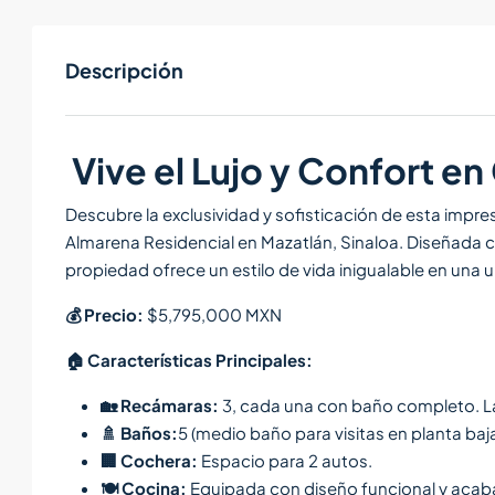
Descripción
Vive el Lujo y Confort en
Descubre la exclusividad y sofisticación de esta impr
Almarena Residencial en Mazatlán, Sinaloa. Diseñada 
propiedad ofrece un estilo de vida inigualable en una u
💰
Precio:
$5,795,000 MXN
🏠
Características Principales:
🏡
Recámaras:
3, cada una con baño completo. La 
🚿
Baños:
5 (medio baño para visitas en planta baja
🏢
Cochera:
Espacio para 2 autos.
🍽️
Cocina:
Equipada con diseño funcional y acab