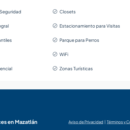
 Seguridad
Closets
egral
Estacionamiento para Visitas
ntiles
Parque para Perros
WiFi
encial
Zonas Turísticas
ces en Mazatlán
Aviso de Privacidad
|
Términos y 