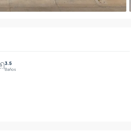
3.5
Baños