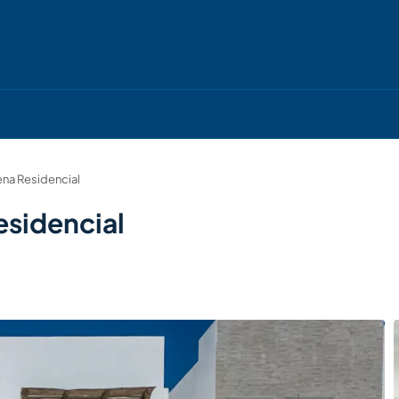
ena Residencial
esidencial