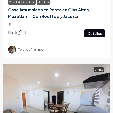
VENDIDA / RENTADA
RENTADA
Casa Amueblada en Renta en Olas Altas,
Mazatlán — Con Rooftop y Jacuzzi
3
3
Detalles
Yolanda Martínez
VENTA