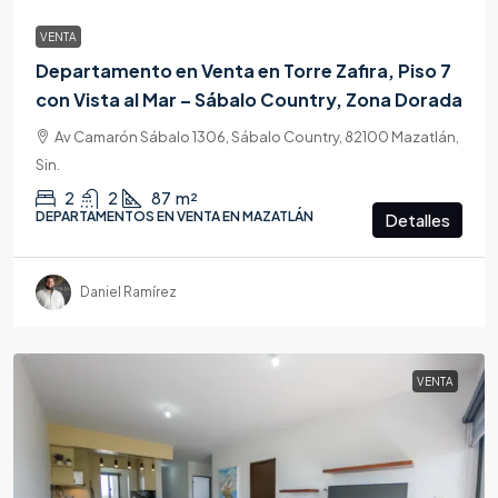
VENTA
Departamento en Venta en Torre Zafira, Piso 7
con Vista al Mar – Sábalo Country, Zona Dorada
Av Camarón Sábalo 1306, Sábalo Country, 82100 Mazatlán,
Sin.
2
2
87
m²
DEPARTAMENTOS EN VENTA EN MAZATLÁN
Detalles
Daniel Ramírez
VENTA