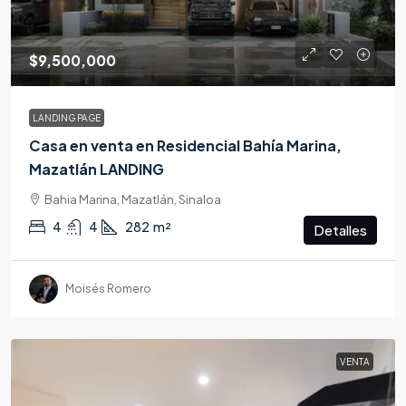
$9,500,000
LANDING PAGE
Casa en venta en Residencial Bahía Marina,
Mazatlán LANDING
Bahia Marina, Mazatlán, Sinaloa
4
4
282
m²
Detalles
Moisés Romero
VENTA