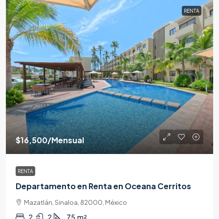
RENTA
$16,500
/Mensual
RENTA
Departamento en Renta en Oceana Cerritos
Mazatlán, Sinaloa, 82000, México
2
2
75
m²