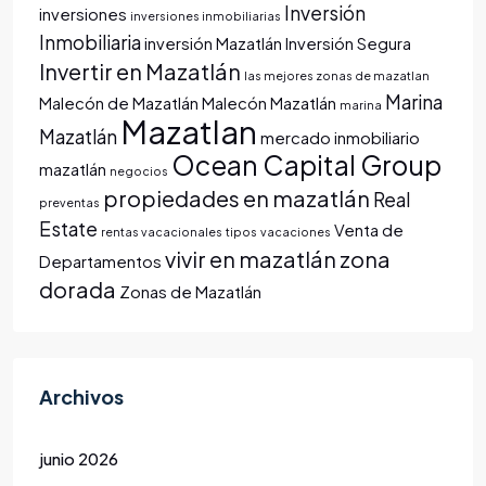
Inversión
inversiones
inversiones inmobiliarias
Inmobiliaria
inversión Mazatlán
Inversión Segura
Invertir en Mazatlán
las mejores zonas de mazatlan
Marina
Malecón de Mazatlán
Malecón Mazatlán
marina
Mazatlan
Mazatlán
mercado inmobiliario
Ocean Capital Group
mazatlán
negocios
propiedades en mazatlán
Real
preventas
Estate
Venta de
rentas vacacionales
tipos
vacaciones
vivir en mazatlán
zona
Departamentos
dorada
Zonas de Mazatlán
Archivos
junio 2026