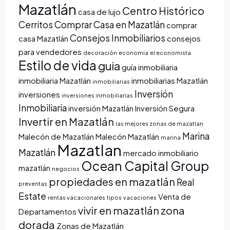
Mazatlán
Centro Histórico
casa de lujo
Cerritos
Comprar Casa en Mazatlán
comprar
Consejos Inmobiliarios
casa Mazatlán
consejos
para vendedores
decoración
economia
el economista
Estilo de vida
guia
guía inmobiliaria
inmobiliaria Mazatlán
inmobiliarias Mazatlán
inmobiliarias
Inversión
inversiones
inversiones inmobiliarias
Inmobiliaria
inversión Mazatlán
Inversión Segura
Invertir en Mazatlán
las mejores zonas de mazatlan
Marina
Malecón de Mazatlán
Malecón Mazatlán
marina
Mazatlan
Mazatlán
mercado inmobiliario
Ocean Capital Group
mazatlán
negocios
propiedades en mazatlán
Real
preventas
Estate
Venta de
rentas vacacionales
tipos
vacaciones
vivir en mazatlán
zona
Departamentos
dorada
Zonas de Mazatlán