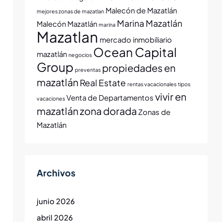
Malecón de Mazatlán
mejores zonas de mazatlan
Marina Mazatlán
Malecón Mazatlán
marina
Mazatlan
mercado inmobiliario
Ocean Capital
mazatlán
negocios
Group
propiedades en
preventas
mazatlán
Real Estate
rentas vacacionales
tipos
vivir en
Venta de Departamentos
vacaciones
mazatlán
zona dorada
Zonas de
Mazatlán
Archivos
junio 2026
abril 2026