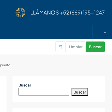
LLÁMANOS
+52 (669) 195-1247
Limpiar
Buscar
l puerto
Buscar
Buscar