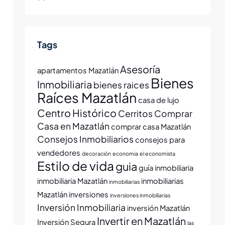
Tags
Asesoría
apartamentos Mazatlán
Bienes
Inmobiliaria
bienes raices
Raíces Mazatlán
casa de lujo
Centro Histórico
Cerritos
Comprar
Casa en Mazatlán
comprar casa Mazatlán
Consejos Inmobiliarios
consejos para
vendedores
decoración
economia
el economista
Estilo de vida
guia
guía inmobiliaria
inmobiliaria Mazatlán
inmobiliarias
inmobiliarias
Mazatlán
inversiones
inversiones inmobiliarias
Inversión Inmobiliaria
inversión Mazatlán
Invertir en Mazatlán
Inversión Segura
las