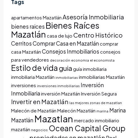
Tags
Asesoría Inmobiliaria
apartamentos Mazatlán
Bienes Raíces
bienes raices
Mazatlán
Centro Histórico
casa de lujo
Cerritos
Comprar Casa en Mazatlán
comprar
Consejos Inmobiliarios
casa Mazatlán
consejos
para vendedores
decoración
economia
el economista
Estilo de vida
guia
guía inmobiliaria
inmobiliaria Mazatlán
inmobiliarias Mazatlán
inmobiliarias
Inversión
inversiones
inversiones inmobiliarias
Inmobiliaria
inversión Mazatlán
Inversión Segura
Invertir en Mazatlán
las mejores zonas de mazatlan
Marina
Malecón de Mazatlán
Malecón Mazatlán
marina
Mazatlan
Mazatlán
mercado inmobiliario
Ocean Capital Group
mazatlán
negocios
propiedades en mazatlán