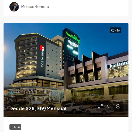
Moisés Romero
RENTA
Desde
$28,109
/Mensual
RENTA