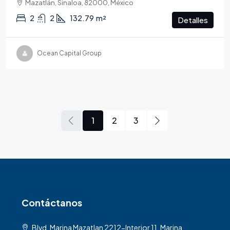
Mazatlán, Sinaloa, 82000, México
2
2
132.79
m²
Detalles
Ocean Capital Group
1
2
3
Contáctanos
Blvd. Marina Mazatlan 2212-Interior 11, Marina