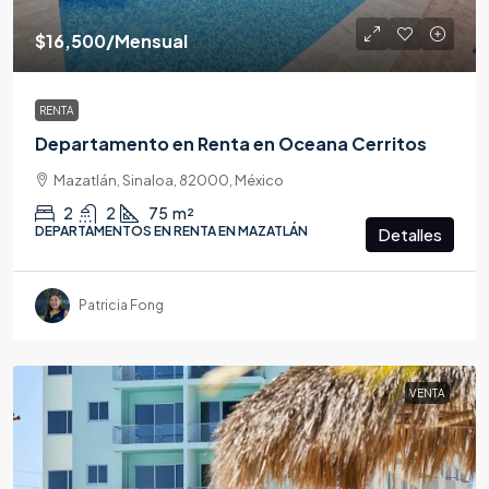
$16,500
/Mensual
RENTA
Departamento en Renta en Oceana Cerritos
Mazatlán, Sinaloa, 82000, México
2
2
75
m²
DEPARTAMENTOS EN RENTA EN MAZATLÁN
Detalles
Patricia Fong
VENTA