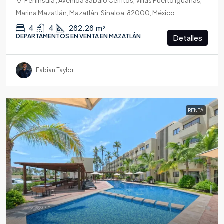
Península , Avenida Sábalo Cerritos, Villas Puerto Iguanas,
Marina Mazatlán, Mazatlán, Sinaloa, 82000, México
4
4
282.28
m²
DEPARTAMENTOS EN VENTA EN MAZATLÁN
Detalles
Fabian Taylor
RENTA