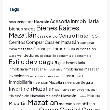
Tags
Asesoría Inmobiliaria
apartamentos Mazatlán
Bienes Raíces
bienes raices
Mazatlán
Centro Histórico
casa de lujo
Cerritos
Comprar Casa en Mazatlán
comprar
Consejos Inmobiliarios
casa Mazatlán
consejos
para vendedores
decoración
economia
el economista
Estilo de vida
guia
guía inmobiliaria
inmobiliaria Mazatlán
inmobiliarias Mazatlán
inmobiliarias
Inversión
inversiones
inversiones inmobiliarias
Inmobiliaria
inversión Mazatlán
Inversión Segura
Invertir en Mazatlán
las mejores zonas de mazatlan
Marina
Malecón de Mazatlán
Malecón Mazatlán
marina
Mazatlan
Mazatlán
mercado inmobiliario
Ocean Capital Group