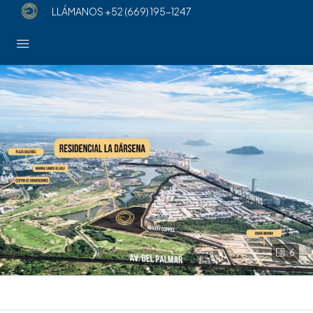
LLÁMANOS
+52 (669) 195-1247
6