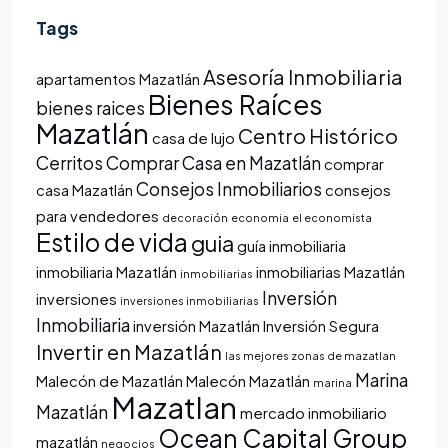
Tags
Asesoría Inmobiliaria
apartamentos Mazatlán
Bienes Raíces
bienes raices
Mazatlán
Centro Histórico
casa de lujo
Cerritos
Comprar Casa en Mazatlán
comprar
Consejos Inmobiliarios
casa Mazatlán
consejos
para vendedores
decoración
economia
el economista
Estilo de vida
guia
guía inmobiliaria
inmobiliaria Mazatlán
inmobiliarias Mazatlán
inmobiliarias
Inversión
inversiones
inversiones inmobiliarias
Inmobiliaria
inversión Mazatlán
Inversión Segura
Invertir en Mazatlán
las mejores zonas de mazatlan
Marina
Malecón de Mazatlán
Malecón Mazatlán
marina
Mazatlan
Mazatlán
mercado inmobiliario
Ocean Capital Group
mazatlán
negocios