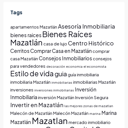
Tags
Asesoría Inmobiliaria
apartamentos Mazatlán
Bienes Raíces
bienes raices
Mazatlán
Centro Histórico
casa de lujo
Cerritos
Comprar Casa en Mazatlán
comprar
Consejos Inmobiliarios
casa Mazatlán
consejos
para vendedores
decoración
economia
el economista
Estilo de vida
guia
guía inmobiliaria
inmobiliaria Mazatlán
inmobiliarias Mazatlán
inmobiliarias
Inversión
inversiones
inversiones inmobiliarias
Inmobiliaria
inversión Mazatlán
Inversión Segura
Invertir en Mazatlán
las mejores zonas de mazatlan
Marina
Malecón de Mazatlán
Malecón Mazatlán
marina
Mazatlan
Mazatlán
mercado inmobiliario