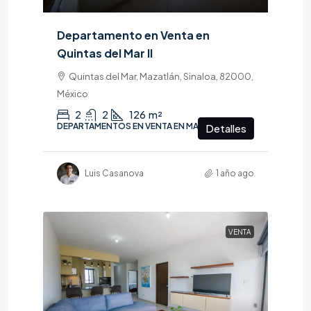
Departamento en Venta en
Quintas del Mar II
Quintas del Mar, Mazatlán, Sinaloa, 82000,
México
2
2
126
m²
DEPARTAMENTOS EN VENTA EN MAZATLÁN
Detalles
Luis Casanova
1 año ago
VENTA