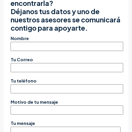
encontrarla?
Déjanos tus datos y uno de
nuestros asesores se comunicará
contigo para apoyarte.
Nombre
Tu Correo
Tu teléfono
Motivo de tu mensaje
Tu mensaje