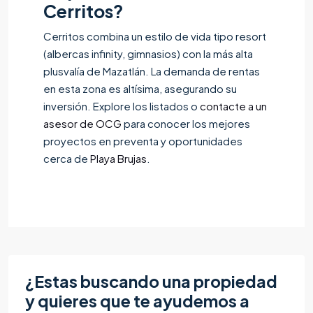
Cerritos?
Cerritos combina un estilo de vida tipo resort
(albercas infinity, gimnasios) con la más alta
plusvalía de Mazatlán. La demanda de rentas
en esta zona es altísima, asegurando su
inversión. Explore los listados o
contacte a un
asesor de OCG
para conocer los mejores
proyectos en preventa y oportunidades
cerca de
Playa Brujas
.
¿Estas buscando una propiedad
y quieres que te ayudemos a