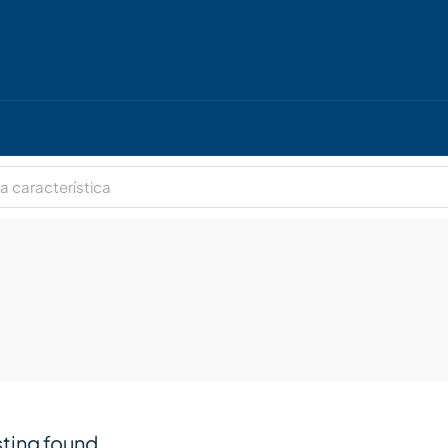
sting found.