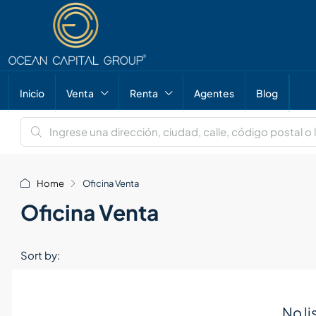
Inicio
Venta
Renta
Agentes
Blog
Home
Oficina Venta
Oficina Venta
Sort by:
No li