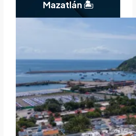
Mazatlán 🏝️