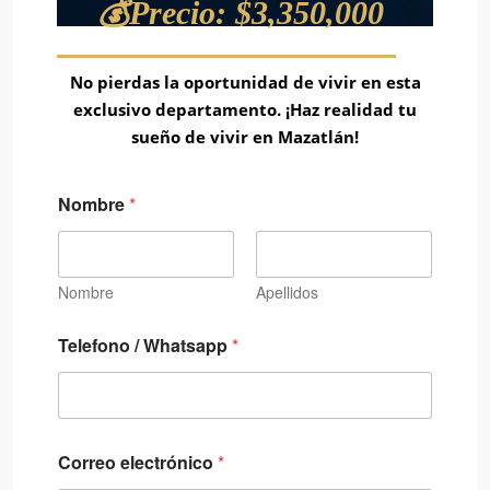
💰Precio: $3,350,000
No pierdas la oportunidad de vivir en esta
exclusivo departamento. ¡Haz realidad tu
sueño de vivir en Mazatlán!
/
Nombre
*
C
o
r
r
e
Nombre
Apellidos
o
W
Telefono / Whatsapp
*
h
a
t
s
a
p
Correo electrónico
*
p