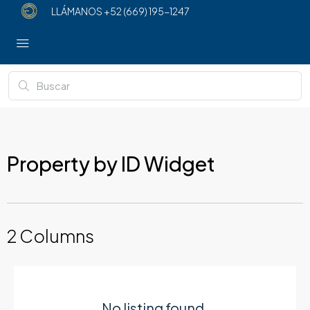
LLÁMANOS
+52 (669) 195-1247
Property by ID Widget​
2 Columns
No listing found.