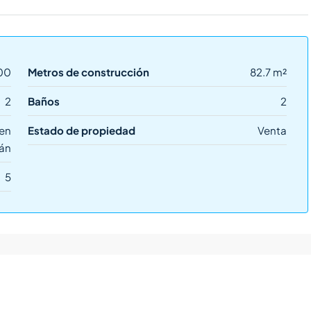
00
Metros de construcción
82.7 m²
2
Baños
2
en
Estado de propiedad
Venta
lán
5