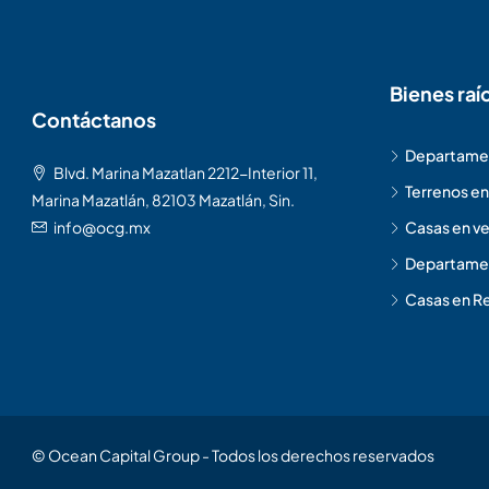
Bienes raí
Contáctanos
Departamen
Blvd. Marina Mazatlan 2212-Interior 11,
Terrenos en
Marina Mazatlán, 82103 Mazatlán, Sin.
info@ocg.mx
Casas en ve
Departamen
Casas en Re
© Ocean Capital Group - Todos los derechos reservados