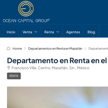
Inicio
Venta
Renta
Agentes
Blog
Home
Departamentos en Renta en Mazatlán
Departamento
Departamento en Renta en el
Francisco Villa, Centro, Mazatlán, Sin., México
RENTA