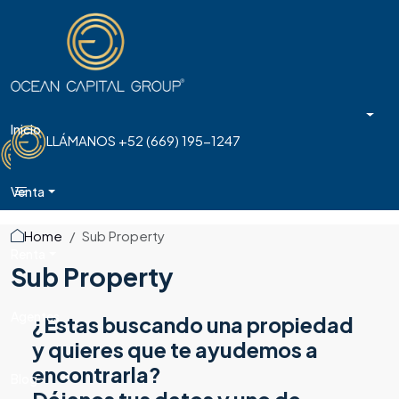
Inicio
LLÁMANOS
+52 (669) 195-1247
LLÁMANOS
+52 (669) 195-1247
Venta
Home
Sub Property
Renta
Sub Property
Agentes
¿Estas buscando una propiedad
y quieres que te ayudemos a
encontrarla?
Blog