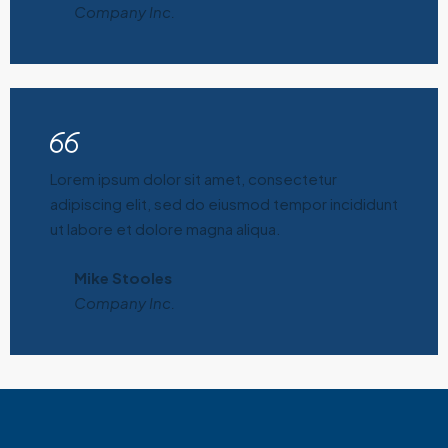
Company Inc.
Lorem ipsum dolor sit amet, consectetur
adipiscing elit, sed do eiusmod tempor incididunt
ut labore et dolore magna aliqua.
Mike Stooles
Company Inc.