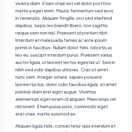
viverra diam. Etiam vitae est vel dolor porttitor
mattis a eget enim. Mauris fermentum sed eros
in venenatis. Aliquam fringilla, orci sed eleifend
dapibus, turpis leo blandit libero, non sagittis
neque sem non nisl. Praesent id pretium nibh.
Interdum et malesuada fames ac ante ipsum
primis in faucibus. Nullam dolor felis, lobortis ac
leo eu, suscipit interdum purus. Praesent varius
auctor ligula, ut laoreet lectus egestas ut. Sed in
nibh sed odio dapibus ultricies. Cras sit amet
nunc sem. Integer ornare, sapien posuere
laoreet luctus, dolor odio faucibus ligula, sit amet
pulvinar diam erat eget augue. Vivamus
elementum eget lorem id aliquam. Maecenas vel
nisl lorem. Etiam purus justo, commodo eget
erat vitae, mattis euismod ex.
Aliquam ligula felis, consectetur quis interdum et,