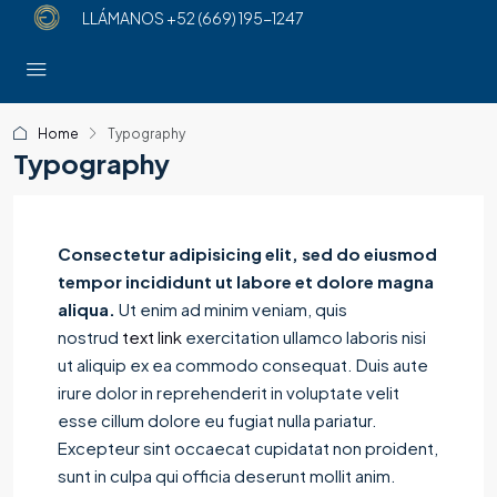
LLÁMANOS
+52 (669) 195-1247
Home
Typography
Typography
Consectetur adipisicing elit, sed do eiusmod
tempor incididunt ut labore et dolore magna
aliqua.
Ut enim ad minim veniam, quis
nostrud
text link
exercitation ullamco laboris nisi
ut aliquip ex ea commodo consequat. Duis aute
irure dolor in reprehenderit in voluptate velit
esse cillum dolore eu fugiat nulla pariatur.
Excepteur sint occaecat cupidatat non proident,
sunt in culpa qui officia deserunt mollit anim.