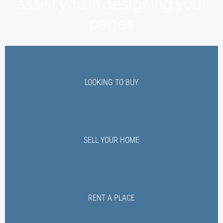
assist you in designing your
pages
LOOKING TO BUY
SELL YOUR HOME
RENT A PLACE