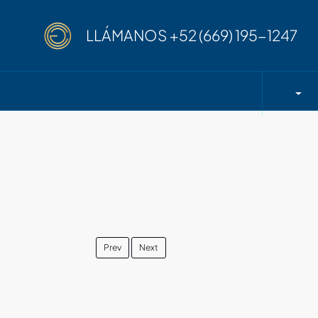
LLÁMANOS
+52 (669) 195-1247
Prev
Next