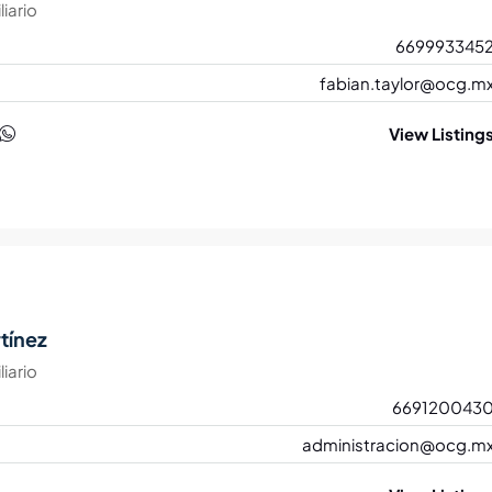
iario
669993345
fabian.taylor@ocg.m
View Listing
tínez
iario
669120043
administracion@ocg.m