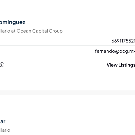
ominguez
iario
at
Ocean Capital Group
669117552
fernando@ocg.m
View Listing
zar
iario