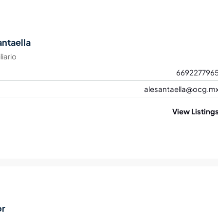
antaella
iario
669227796
alesantaella@ocg.m
View Listing
or