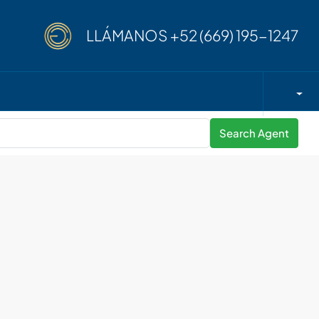
LLÁMANOS
+52 (669) 195-1247
Search Agent