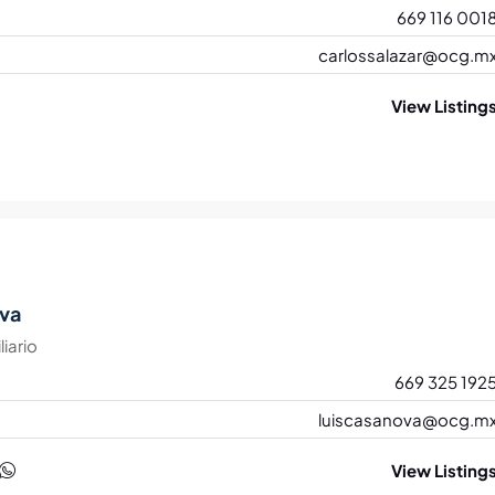
669 116 001
carlossalazar@ocg.m
View Listing
va
iario
669 325 192
luiscasanova@ocg.m
View Listing