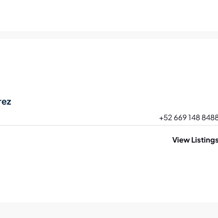
rez
+52 669 148 848
View Listing