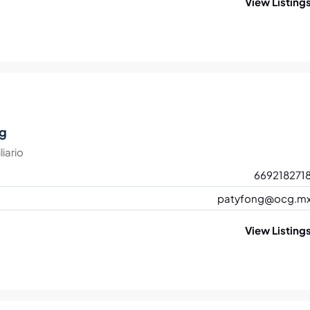
View Listing
ng
iario
669218271
patyfong@ocg.m
View Listing