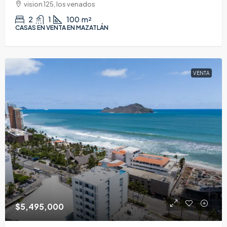
vision 125, los venados
2
1
100
m²
CASAS EN VENTA EN MAZATLÁN
VENTA
$5,495,000