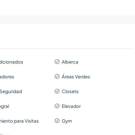
dicionados
Alberca
adores
Áreas Verdes
 Seguridad
Closets
egral
Elevador
iento para Visitas
Gym