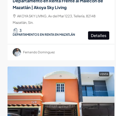
Departamento en Renta Frente al Malecón de
Mazatlán | Akoya Sky Living
AKOYA SKY LIVING, Av del Mar 1223, Tellería, 82148
Mazatlán, Sin.
3
DEPARTAMENTOS EN RENTA EN MAZATLÁN
Detalles
Fernando Dominguez
VENTA