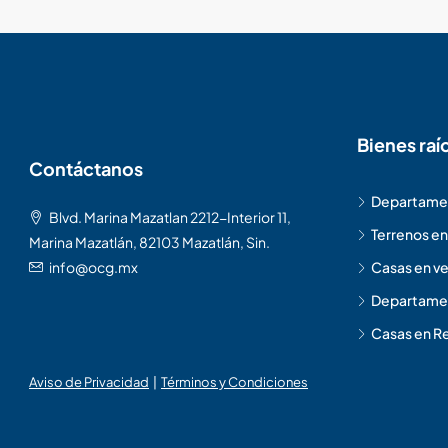
Bienes raí
Contáctanos
Departamen
Blvd. Marina Mazatlan 2212-Interior 11,
Terrenos en
Marina Mazatlán, 82103 Mazatlán, Sin.
info@ocg.mx
Casas en ve
Departamen
Casas en Re
Aviso de Privacidad
|
Términos y Condiciones