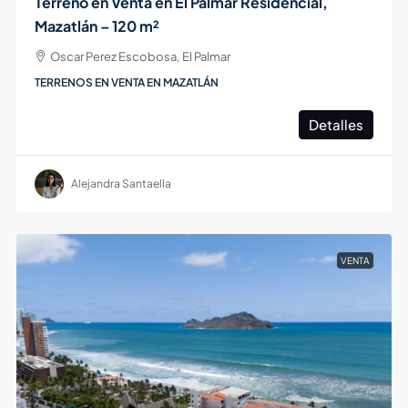
Terreno en Venta en El Palmar Residencial,
Mazatlán – 120 m²
Oscar Perez Escobosa, El Palmar
TERRENOS EN VENTA EN MAZATLÁN
Detalles
Alejandra Santaella
VENTA