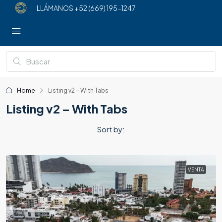
LLÁMANOS
+52 (669) 195-1247
Home
Listing v2 – With Tabs
Listing v2 – With Tabs
Sort by:
VENTA