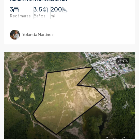
3
3.5
200
Recámaras
Baños
m²
Yolanda Martínez
VENTA