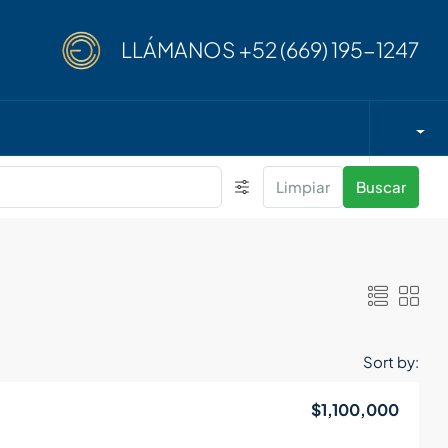
LLÁMANOS
+52 (669) 195-1247
Limpiar
Buscar
Sort by:
$1,100,000