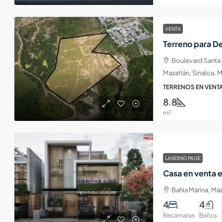
VENTA
Boulevard Santa
Mazatlán, Sinaloa, 
TERRENOS EN VENTA
8.8
m²
LANDING PAGE
Bahia Marina, Maz
4
4
Recámaras
Baños