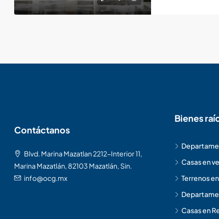
Bienes raí
Contáctanos
Departamen
Blvd. Marina Mazatlan 2212-Interior 11,
Casas en ve
Marina Mazatlán, 82103 Mazatlán, Sin.
info@ocg.mx
Terrenos en
Departamen
Casas en Re