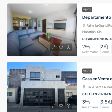
VENTA
Palmilla Grand Re
Mazatlán, Sin.
DEPARTAMENTOS EN
2
2
Recámaras
Baños
VENTA
Calle Santa Alina
CASAS EN VENTA EN
3
3.5
Recámaras
Baños