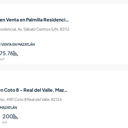
Departamento en Venta en Palmilla Residencial — Cerritos, Mazatlán
sidencial, Av. Sábalo Cerritos S/N, 82112
 VENTA EN MAZATLÁN
75.76
m²
Casa en Venta en Coto 8 – Real del Valle, Mazatlán
 No. 4181 Coto 8 Real del Valle, 82124
 MAZATLÁN
200
m²