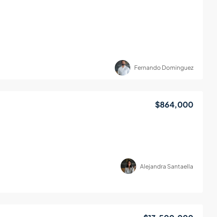
Fernando Dominguez
$864,000
Alejandra Santaella