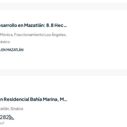
Terreno para Desarrollo en Mazatlán: 8.8 Hectáreas Listas para Edificar
 Mónica, Fraccionamiento Los Ángeles,
México
 EN MAZATLÁN
Casa en venta en Residencial Bahía Marina, Mazatlán LANDING
atlán, Sinaloa
282
m²