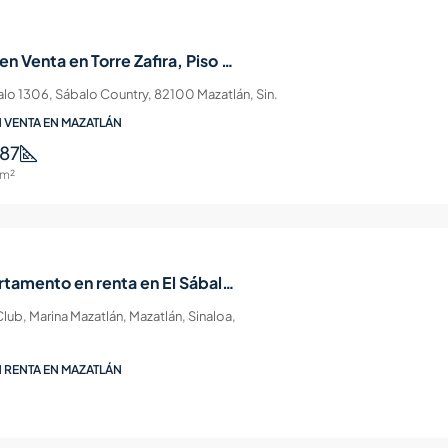
Departamento en Venta en Torre Zafira, Piso 7 con Vista al Mar – Sábalo Country, Zona Dorada
o 1306, Sábalo Country, 82100 Mazatlán, Sin.
 VENTA EN MAZATLÁN
87
m²
Exclusivo departamento en renta en El Sábalo Mazatlán | 2 Habitaciones
lub, Marina Mazatlán, Mazatlán, Sinaloa,
 RENTA EN MAZATLÁN