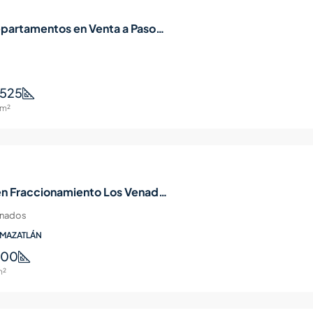
Edificio de 7 Departamentos en Venta a Pasos de la Playa, Zona Dorada Mazatlán
525
m²
Casa en Venta en Fraccionamiento Los Venados, Cerca de Jabalíes, Mazatlán
venados
 MAZATLÁN
100
m²