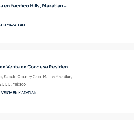
Terreno en Venta en Pacífico Hills, Mazatlán – 119 m²
 EN MAZATLÁN
Departamento en Venta en Condesa Residencial, Zona Dorada — Sábalo Country, Mazatlán
o, Sabalo Country Club, Marina Mazatlán,
 82000, México
 VENTA EN MAZATLÁN