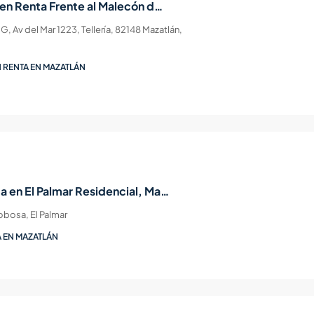
Departamento en Renta Frente al Malecón de Mazatlán | Akoya Sky Living
, Av del Mar 1223, Tellería, 82148 Mazatlán,
 RENTA EN MAZATLÁN
Terreno en Venta en El Palmar Residencial, Mazatlán – 120 m²
obosa, El Palmar
 EN MAZATLÁN