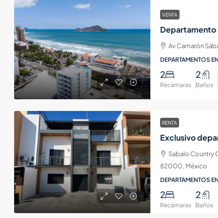
VENTA
Av Camarón Sábal
DEPARTAMENTOS EN
2
2
Recámaras
Baños
RENTA
Sabalo Country C
82000, México
DEPARTAMENTOS EN
2
2
Recámaras
Baños