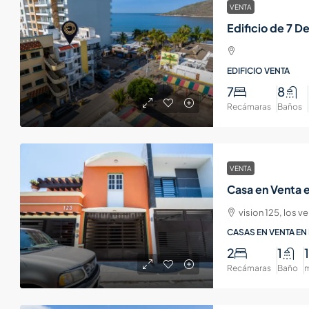
VENTA
EDIFICIO VENTA
7
8
Recámaras
Baños
VENTA
vision 125, los 
CASAS EN VENTA EN
2
1
Recámaras
Baño