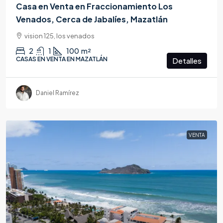
Casa en Venta en Fraccionamiento Los
Venados, Cerca de Jabalíes, Mazatlán
vision 125, los venados
2
1
100
m²
CASAS EN VENTA EN MAZATLÁN
Detalles
Daniel Ramírez
VENTA