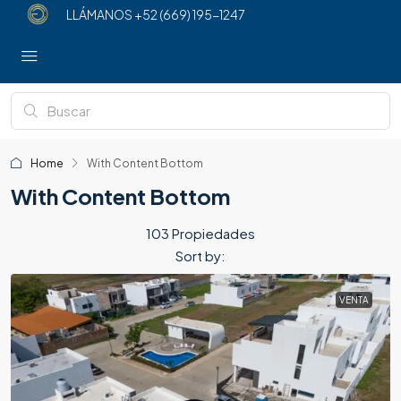
LLÁMANOS
+52 (669) 195-1247
Home
With Content Bottom
With Content Bottom
103 Propiedades
Sort by:
VENTA