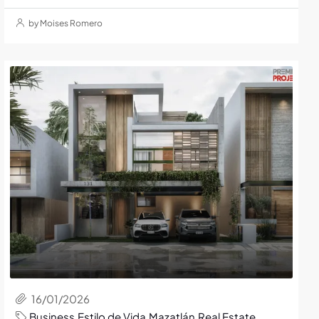
by Moises Romero
16/01/2026
Business
,
Estilo de Vida
,
Mazatlán
,
Real Estate