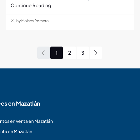
Continue Reading
by Moises Romero
1
2
3
ces en Mazatlán
tos en venta en Mazatlán
nta en Mazatlán