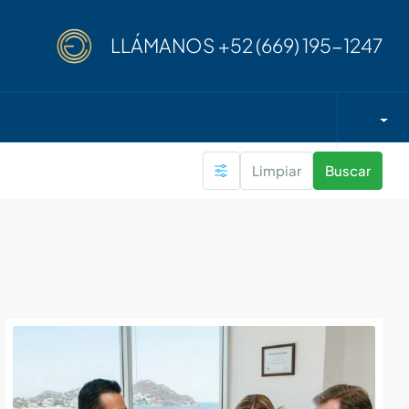
LLÁMANOS
+52 (669) 195-1247
Limpiar
Buscar