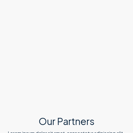
Our Partners
Lorem ipsum dolor sit amet, consectetur adipiscing elit. ​